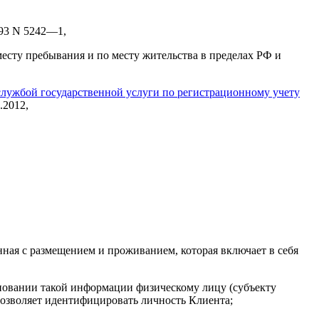
993 N 5242—1,
есту пребывания и по месту жительства в пределах РФ и
лужбой государственной услуги по регистрационному учету
.2012,
ная с размещением и проживанием, которая включает в себя
новании такой информации физическому лицу (субъекту
позволяет идентифицировать личность Клиента;