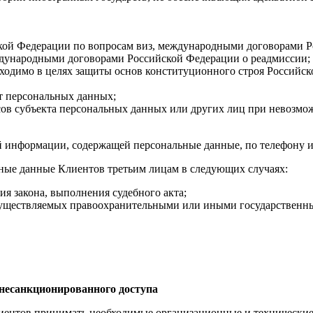
ой Федерации по вопросам виз, международными договорами Р
ждународными договорами Российской Федерации о реадмиссии;
ходимо в целях защиты основ конституционного строя Российск
кт персональных данных;
ов субъекта персональных данных или других лиц при невозмож
чей информации, содержащей персональные данные, по телефону и
льные данные Клиентов третьим лицам в следующих случаях:
ия закона, выполнения судебного акта;
осуществляемых правоохранительными или иными государственн
несанкционированного доступа
лиентов принимать необходимые организационные и технически